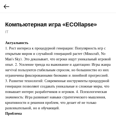
Компьютерная игра «ECOllapse»
IT
Актуальность
1. Рост интереса к процедурной генерации: Популярность игр с
открытым миром и случайной генерацией растет (Minecraft, No
Man's Sky). Это доказывает, что игроки ищут уникальный игровой
опыт. 2. Усиление тренда на выживание и адаптацию: Игры жанра
survival пользуются стабильным спросом, но большинство из них
ограничены фиксированными биомами и линейной прогрессией.
3. Развитие технологий: Современные инструменты процедурной
генерации позволяют создавать уникальные и сложные миры, что
повышает интерес разработчиков и игроков. 4. Психологическая
значимость: Игра развивает навыки стратегического мышления,
креативности и решения проблем, что делает её не только
развлекательной, но и обучающей.
Проблема